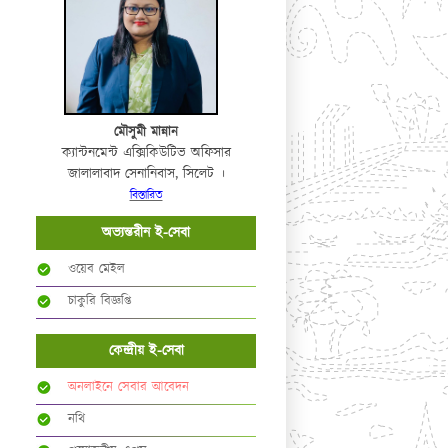
মৌসুমী মান্নান
ক্যান্টনমেন্ট এক্সিকিউটিভ অফিসার
জালালাবাদ সেনানিবাস, সিলেট ।
বিস্তারিত
অভ্যন্তরীন ই-সেবা
ওয়েব মেইল
চাকুরি বিজ্ঞপ্তি
কেন্দ্রীয় ই-সেবা
অনলাইনে সেবার আবেদন
নথি