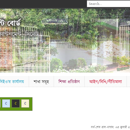
ন্ট বোর্ড
যান্টনমেন্ট, সিলেট
সিইও’র কার্যালয়
শাখা সমূহ
শিক্ষা প্রতিষ্ঠান
আইন/বিধি/নীতিমালা
C
C
C
সর্ব-শেষ হাল-নাগাদ: ০৩ জুলাই 