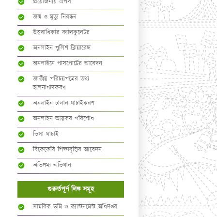
প্রয়োজনীয় এপস
জন্ম ও মৃত্যু নিবন্ধন
উত্তরাধিকার ক্যালকুলেটর
অনলাইন পুলিশ ক্লিয়ারেন্স
অনলাইনে পাসপোর্টের আবেদন
জাতীয় পরিচয়পত্রের তথ্য
হালনাগাদকরণ
অনলাইন চালান যাচাইকরণ
অনলাইন আয়কর পরিশোধ
ভিসা যাচাই
বিকেকেবি শিক্ষাবৃত্তির আবেদন
অভিগম্য অভিধান
গুরুর্তপূর্ন লিঙ্ক সমূহ
সামরিক ভূমি ও ক্যান্টনমেন্ট অধিদপ্তর