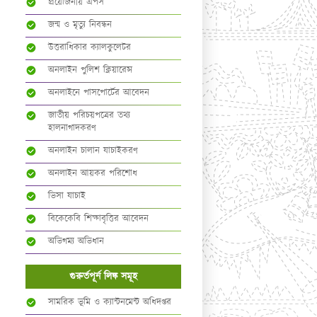
প্রয়োজনীয় এপস
জন্ম ও মৃত্যু নিবন্ধন
উত্তরাধিকার ক্যালকুলেটর
অনলাইন পুলিশ ক্লিয়ারেন্স
অনলাইনে পাসপোর্টের আবেদন
জাতীয় পরিচয়পত্রের তথ্য
হালনাগাদকরণ
অনলাইন চালান যাচাইকরণ
অনলাইন আয়কর পরিশোধ
ভিসা যাচাই
বিকেকেবি শিক্ষাবৃত্তির আবেদন
অভিগম্য অভিধান
গুরুর্তপূর্ন লিঙ্ক সমূহ
সামরিক ভূমি ও ক্যান্টনমেন্ট অধিদপ্তর