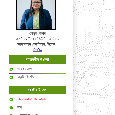
মৌসুমী মান্নান
ক্যান্টনমেন্ট এক্সিকিউটিভ অফিসার
জালালাবাদ সেনানিবাস, সিলেট ।
বিস্তারিত
অভ্যন্তরীন ই-সেবা
ওয়েব মেইল
চাকুরি বিজ্ঞপ্তি
কেন্দ্রীয় ই-সেবা
অনলাইনে সেবার আবেদন
নথি