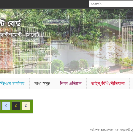
ন্ট বোর্ড
যান্টনমেন্ট, সিলেট
সিইও’র কার্যালয়
শাখা সমূহ
শিক্ষা প্রতিষ্ঠান
আইন/বিধি/নীতিমালা
C
C
C
সর্ব-শেষ হাল-নাগাদ: ০৫ ফেব্রুয়ারী 